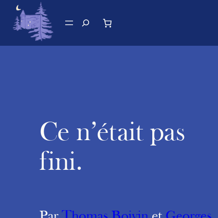
Aller
au
Recherche
contenu
Ce n’était pas
fini.
Par
Thomas Boivin
et
Georges