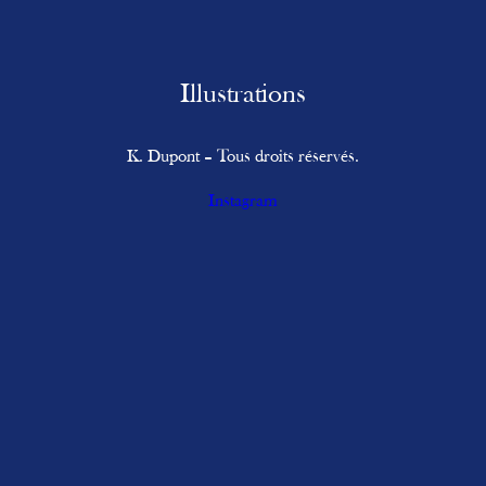
Illustrations
K. Dupont – Tous droits réservés.
Instagram
dupontkarianne@gmail.com
Pages
Accueil
Boutique
Essais