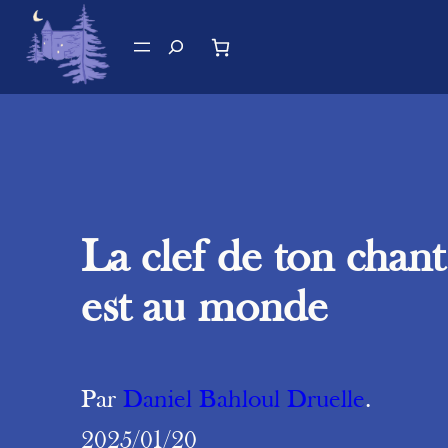
Aller
au
Recherche
contenu
La clef de ton chant
est au monde
Par
Daniel Bahloul Druelle
.
2025/01/20