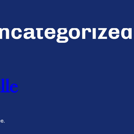
ncategorized
lle
ée.